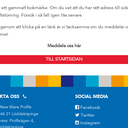
ett gammalt bokmärke. Om du vet att du har rätt adress till sid
iftstörning. Försök i så fall igen lite senare.
genom att klicka på en länk är vi tacksamma om du meddelar os
emet.
Meddela oss här
TILL STARTSIDAN
KTA OSS
SOCIAL MEDIA
 New Wave Profile
Facebook
246 21 Löddeköpinge
Twitter
ess: Profilvägen 4,
Instagram
Löddeköpinge