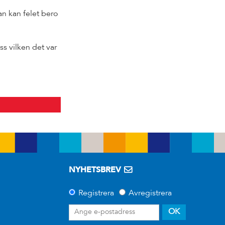
an kan felet bero
s vilken det var
NYHETSBREV
Registrera
Avregistrera
OK