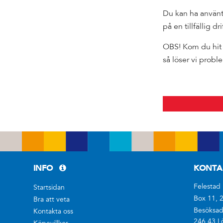
Du kan ha använt 
på en tillfällig dr
OBS! Kom du hit 
så löser vi probl
INFO
KONTA
Felestad
Startsidan
Box 11, 
Bra att veta
Besöksadr
Kontakta oss
246 43 