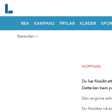
REA
KAMPANJ
PRYLAR
KLÄDER
SPOR
Startsidan
>
HOPPSAN
Du har försökt at
Detta kan bero p
Den angivna adres
Du försöker nå e